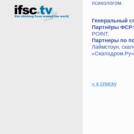
психологом.
Генеральный с
Партнёры ФСР
POINT.
Партнеры по п
Лаймстоун, ска
«Скалодром.Ру»
« к списку