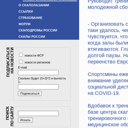
Руководит трен
О СКАЛОЛАЗАНИИ
молодежной сбо
ССЫЛКИ
СТРАХОВАНИЕ
- Организовать 
ФОРУМ
таки удалось, ч
СКАЛОДРОМЫ РОССИИ
Чувствуется, чт
СКАЛЫ РОССИИ
когда залы были
втягиваются. Гл
долгой паузы. Н
новости ФСР
первенство Евр
новости регионов
E-mail:
Спортсмены еже
Сколько будет (5+3)*2 и вычесть
внимание уделя
1:
социальной дист
на COVID-19.
Вдобавок к тре
базе центра ска
тренировочного
медицинское обс