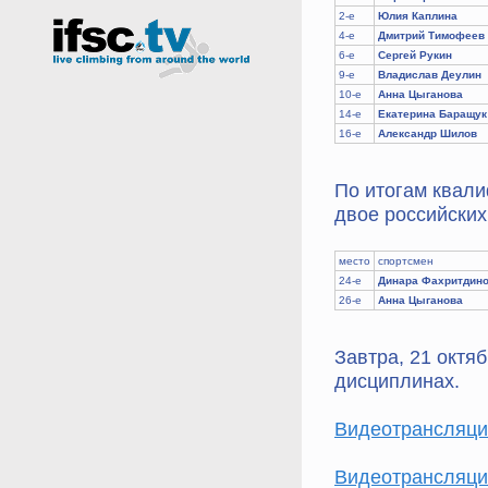
2-е
Юлия Каплина
4-е
Дмитрий Тимофеев
6-е
Сергей Рукин
9-е
Владислав Деулин
10-е
Анна Цыганова
14-е
Екатерина Баращук
16-е
Александр Шилов
По итогам квали
двое российских
место
спортсмен
24-е
Динара Фахритдин
26-е
Анна Цыганова
Завтра, 21 октя
дисциплинах.
Видеотрансляци
Видеотрансляци