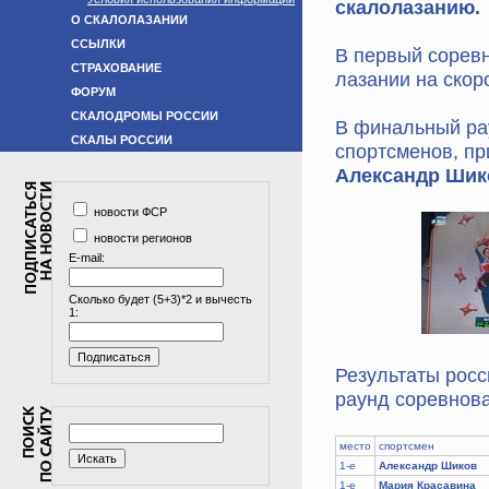
скалолазанию.
О СКАЛОЛАЗАНИИ
ССЫЛКИ
В первый сорев
СТРАХОВАНИЕ
лазании на скоро
ФОРУМ
СКАЛОДРОМЫ РОССИИ
В финальный рау
СКАЛЫ РОССИИ
спортсменов, п
Александр Шик
новости ФСР
новости регионов
E-mail:
Сколько будет (5+3)*2 и вычесть
1:
Результаты росс
раунд соревнова
место
спортсмен
1-е
Александр Шиков
1-е
Мария Красавина