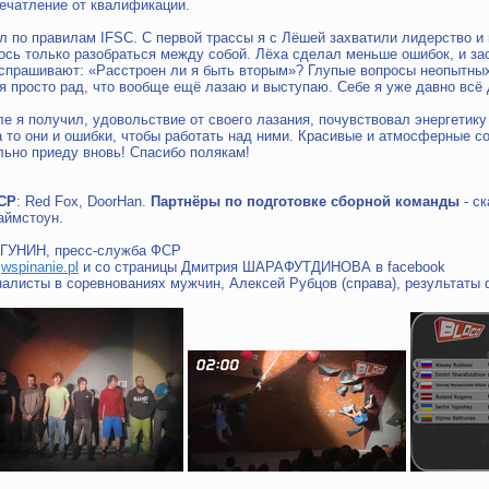
ечатление от квалификации.
 по правилам IFSC. С первой трассы я с Лёшей захватили лидерство и 
ось только разобраться между собой. Лёха сделал меньше ошибок, и з
спрашивают: «Расстроен ли я быть вторым»? Глупые вопросы неопытны
я просто рад, что вообще ещё лазаю и выступаю. Себе я уже давно всё 
е я получил, удовольствие от своего лазания, почувствовал энергетику 
а то они и ошибки, чтобы работать над ними. Красивые и атмосферные 
льно приеду вновь! Спасибо полякам!
СР
: Red Fox, DoorHan.
Партнёры по подготовке сборной команды
- с
аймстоун.
ГУНИН, пресс-служба ФСР
а
wspinanie.pl
и со страницы Дмитрия ШАРАФУТДИНОВА в facebook
алисты в соревнованиях мужчин, Алексей Рубцов (справа), результаты