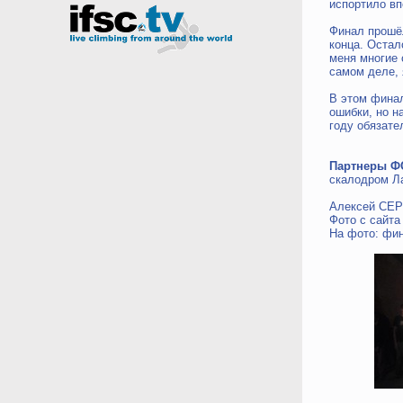
испортило вп
Финал прошёл
конца. Остал
меня многие 
самом деле, 
В этом финал
ошибки, но н
году обязате
Партнеры Ф
скалодром Л
Алексей СЕР
Фото с сайт
На фото: фин