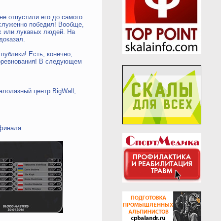
не отпустили его до самого
аслуженно победил! Вообще,
х или лукавых людей. На
доказал.
публики! Есть, конечно,
соревнования! В следующем
калолазный центр BigWall,
 финала