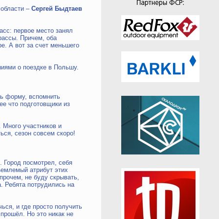
 области –
Сергей Быдтаев
асс: первое место занял
рассы. Причем, оба
е. А вот за счет меньшего
иями о поездке в Польшу.
ть форму, вспомнить
ее что подготовщики из
. Много участников и
ься, сезон совсем скоро!
. Город посмотрел, себя
тъемлемый атрибут этих
Впрочем, не буду скрывать,
а. Ребята потрудились на
ься, и где просто получить
прошёл. Но это никак не