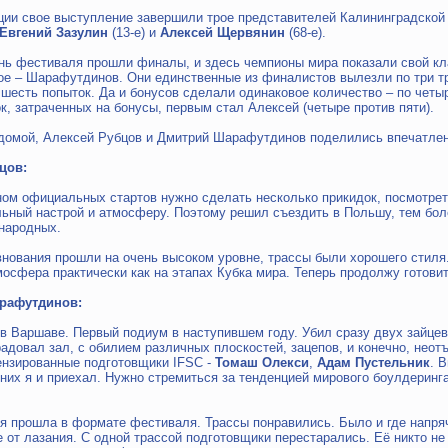
ии свое выступление завершили трое представителей Калининградской
Евгений Зазулин
(13-е) и
Алексей Щервянин
(68-е).
нь фестиваля прошли финалы, и здесь чемпионы мира показали свой кл
ое – Шарафутдинов. Они единственные из финалистов вылезли по три т
 шесть попыток. Да и бонусов сделали одинаковое количество – по четыр
к, затраченных на бонусы, первым стал Алексей (четыре против пяти).
домой, Алексей Рубцов и Дмитрий Шарафутдинов поделились впечатлен
цов:
ном официальных стартов нужно сделать несколько прикидок, посмотре
ьный настрой и атмосферу. Поэтому решил съездить в Польшу, тем бол
народных.
внования прошли на очень высоком уровне, трассы были хорошего стиля
мосфера практически как на этапах Кубка мира. Теперь продолжу готовит
рафутдинов:
 в Варшаве. Первый подиум в наступившем году. Убил сразу двух зайцев
радовал зал, с обилием различных плоскостей, зацепов, и конечно, нео
ензированные подготовщики IFSC -
Томаш Олекси
,
Адам Пустельник
. 
 них я и приехал. Нужно стремиться за тенденцией мирового боулдеринг
 прошла в формате фестиваля. Трассы понравились. Было и где напряч
 от лазания. С одной трассой подготовщики перестарались. Её никто не 