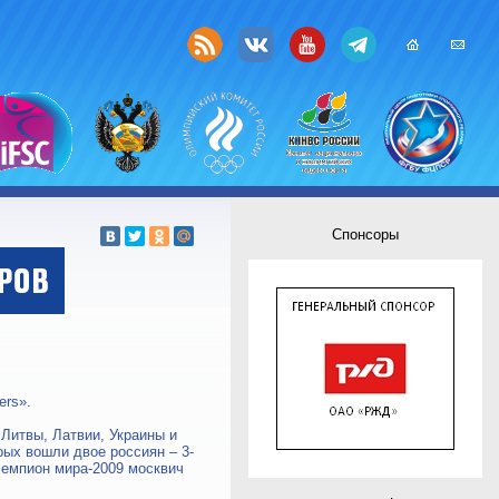
Спонсоры
ers».
 Литвы, Латвии, Украины и
рых вошли двое россиян – 3-
 чемпион мира-2009 москвич