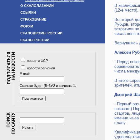
В квалификац
О СКАЛОЛАЗАНИИ
(12-е место),
ССЫЛКИ
Во второй де
СТРАХОВАНИЕ
Рубцов, втор
ФОРУМ
затратили по
СКАЛОДРОМЫ РОССИИ
числа попыто
СКАЛЫ РОССИИ
Вернувшись 
Алексей Руб
новости ФСР
- Перед сезо
соревновател
новости регионов
числа между
E-mail:
В итоге соре
зрителей, ат
Сколько будет (5+3)*2 и вычесть 1:
Дмитрий Ша
- Первый раз
показал!) По
стартов, лиц
именно из-за
славу.
Квалификация
удовольствие