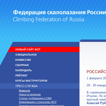
НОВЫЙ САЙТ ФСР
ОФИЦИАЛЬНОЕ
КОМИССИИ
СБОРНАЯ
КАЛЕНДАРЬ
РОССИЙС
РЕЙТИНГ
1 февраля 2
КУРСЫ ИНСТРУКТОРОВ
29 - 30 янва
Новости
В соревнован
Новости регионов
Италии. По и
Статьи, публикации в СМИ
кратный чем
Информация о спонсорах ФСР
Алексей Ру
Условия использования информации