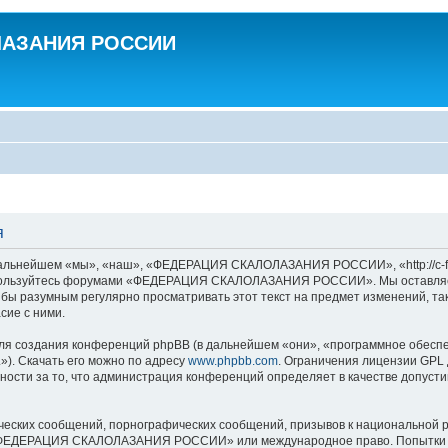
ЛАЗАНИЯ РОССИИ
я
ейшем «мы», «наш», «ФЕДЕРАЦИЯ СКАЛОЛАЗАНИЯ РОССИИ», «http://c-f-r.ru
не пользуйтесь форумами «ФЕДЕРАЦИЯ СКАЛОЛАЗАНИЯ РОССИИ». Мы оставляем
ло бы разумным регулярно просматривать этот текст на предмет изменени
сие с ними.
я создания конференций phpBB (в дальнейшем «они», «программное обеспе
»). Скачать его можно по адресу
www.phpbb.com
. Ограничения лицензии GPL 
ности за то, что администрация конференций определяет в качестве допусти
ческих сообщений, порнографических сообщений, призывов к национальной р
ов «ФЕДЕРАЦИЯ СКАЛОЛАЗАНИЯ РОССИИ» или международное право. Попытки 