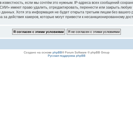
 известность, если мы сочтём это нужным. IP-адреса всех сообщений сохра
имеют право удалить, отредактировать, перенести или закрыть любую тем
азе данных. Хотя эта информация не будет открыта третьим лицам без ваш
а действия хакеров, которые могут привести к несанкционированному досту
Создано на основе
phpBB
® Forum Software © phpBB Group
Русская поддержка phpBB