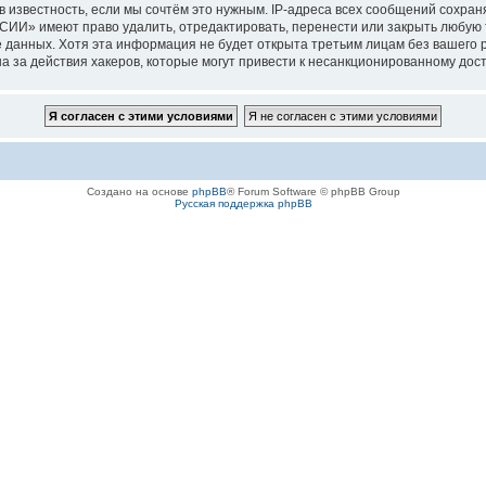
 известность, если мы сочтём это нужным. IP-адреса всех сообщений сохра
имеют право удалить, отредактировать, перенести или закрыть любую тем
азе данных. Хотя эта информация не будет открыта третьим лицам без ваш
а действия хакеров, которые могут привести к несанкционированному досту
Создано на основе
phpBB
® Forum Software © phpBB Group
Русская поддержка phpBB