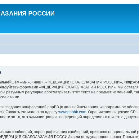
ЛАЗАНИЯ РОССИИ
я
ейшем «мы», «наш», «ФЕДЕРАЦИЯ СКАЛОЛАЗАНИЯ РОССИИ», «http://c-f-r.ru
не пользуйтесь форумами «ФЕДЕРАЦИЯ СКАЛОЛАЗАНИЯ РОССИИ». Мы оставляем
ло бы разумным регулярно просматривать этот текст на предмет изменени
сие с ними.
я создания конференций phpBB (в дальнейшем «они», «программное обеспе
»). Скачать его можно по адресу
www.phpbb.com
. Ограничения лицензии GPL 
ности за то, что администрация конференций определяет в качестве допусти
ческих сообщений, порнографических сообщений, призывов к национальной р
ов «ФЕДЕРАЦИЯ СКАЛОЛАЗАНИЯ РОССИИ» или международное право. Попытки 