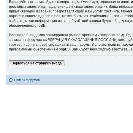
Ваша учётная запись будет содержать, как минимум, однозначно идент
реальный адрес email (в дальнейшем «ваш адрес email»). Ваша инф
применяемыми в стране, предоставляющей нам услуги хостинга. Люб
пароля и вашего адреса email, может быть как необходимой, так и н
выбрать, какая информация из вашей учётной записи будет общедоступн
обеспечением phpBB.
Ваш пароль надёжно зашифрован (односторонним хэшированием). Однако
записи на форумах «ФЕДЕРАЦИЯ СКАЛОЛАЗАНИЯ РОССИИ», пожалуйста, 
третье лицо не вправе спрашивать ваш пароль. В случае, если вы заб
программным обеспечением phpBB. Вам будет необходимо ввести ваше и
Вернуться на страницу входа
Список форумов