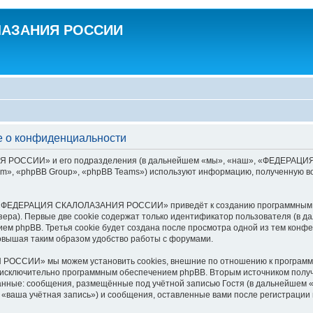
ЛАЗАНИЯ РОССИИ
о конфиденциальности
РОССИИ» и его подразделения (в дальнейшем «мы», «наш», «ФЕДЕРАЦИЯ СК
», «phpBB Group», «phpBB Teams») используют информацию, полученную во
р «ФЕДЕРАЦИЯ СКАЛОЛАЗАНИЯ РОССИИ» приведёт к созданию программным о
ера). Первые две cookie содержат только идентификатор пользователя (в д
ением phpBB. Третья cookie будет создана после просмотра одной из тем
овышая таким образом удобство работы с форумами.
ССИИ» мы можем установить cookies, внешние по отношению к программно
х исключительно программным обеспечением phpBB. Вторым источником пол
анные: сообщения, размещённые под учётной записью Гостя (в дальнейшем 
 учётная запись») и сообщения, оставленные вами после регистрации и