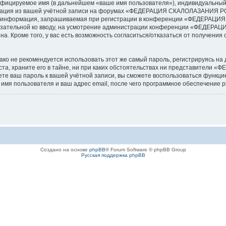
ифицируемое имя (в дальнейшем «ваше имя пользователя»), индивидуальный 
ормация из вашей учётной записи на форумах «ФЕДЕРАЦИЯ СКАЛОЛАЗАНИЯ 
ая информация, запрашиваемая при регистрации в конференции «ФЕДЕРАЦ
еобязательной ко вводу, на усмотрение администрации конференции «ФЕДЕР
а. Кроме того, у вас есть возможность согласиться/отказаться от получен
 не рекомендуется использовать этот же самый пароль, регистрируясь на д
храните его в тайне, ни при каких обстоятельствах ни представители 
удете ваш пароль к вашей учётной записи, вы сможете воспользоваться функ
мя пользователя и ваш адрес email, после чего программное обеспечение p
Создано на основе
phpBB
® Forum Software © phpBB Group
Русская поддержка phpBB