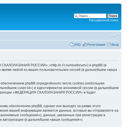
Расширенный поиск
FAQ
Регистрация
Вход
АЛОЛАЗАНИЯ РОССИИ», «http://c-f-r.ru/newforum») и phpBB (в
 время любой из ваших пользовательских сессий (в дальнейшем «ваша
беспечением phpBB определённого числа cookies (небольшие
альнейшем «user-id») и идентификатор анонимной сессии (в дальнейшем
 конференции «ФЕДЕРАЦИЯ СКАЛОЛАЗАНИЯ РОССИИ» и будет
му обеспечению phpBB, однако они выходят за рамки этого
учения вашей информации являются данные, которые вы отправляете на
«анонимные сообщения»), данные, указанные при регистрации в
 авторизации (в дальнейшем «ваши сообщения»).