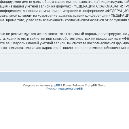
ифицируемое имя (в дальнейшем «ваше имя пользователя»), индивидуальный 
ормация из вашей учётной записи на форумах «ФЕДЕРАЦИЯ СКАЛОЛАЗАНИЯ 
ая информация, запрашиваемая при регистрации в конференции «ФЕДЕРАЦ
еобязательной ко вводу, на усмотрение администрации конференции «ФЕДЕР
а. Кроме того, у вас есть возможность согласиться/отказаться от получен
 не рекомендуется использовать этот же самый пароль, регистрируясь на д
храните его в тайне, ни при каких обстоятельствах ни представители 
удете ваш пароль к вашей учётной записи, вы сможете воспользоваться функ
мя пользователя и ваш адрес email, после чего программное обеспечение p
Создано на основе
phpBB
® Forum Software © phpBB Group
Русская поддержка phpBB