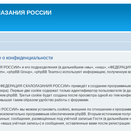
ЛАЗАНИЯ РОССИИ
о конфиденциальности
РОССИИ» и его подразделения (в дальнейшем «мы», «наш», «ФЕДЕРАЦИЯ СК
», «phpBB Group», «phpBB Teams») используют информацию, полученную во
р «ФЕДЕРАЦИЯ СКАЛОЛАЗАНИЯ РОССИИ» приведёт к созданию программным о
ера). Первые две cookie содержат только идентификатор пользователя (в д
ением phpBB. Третья cookie будет создана после просмотра одной из тем
овышая таким образом удобство работы с форумами.
ССИИ» мы можем установить cookies, внешние по отношению к программно
х исключительно программным обеспечением phpBB. Вторым источником пол
анные: сообщения, размещённые под учётной записью Гостя (в дальнейшем 
 учётная запись») и сообщения, оставленные вами после регистрации и