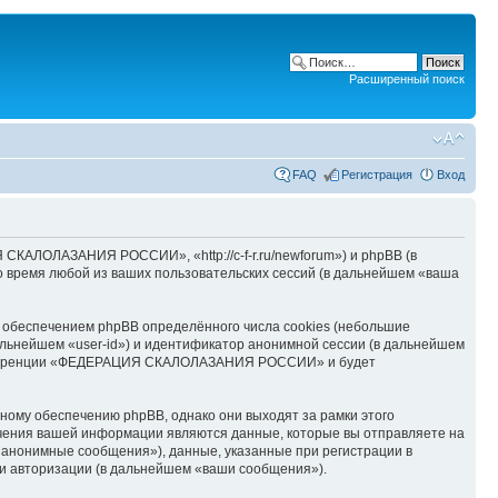
Расширенный поиск
FAQ
Регистрация
Вход
АЛОЛАЗАНИЯ РОССИИ», «http://c-f-r.ru/newforum») и phpBB (в
 время любой из ваших пользовательских сессий (в дальнейшем «ваша
беспечением phpBB определённого числа cookies (небольшие
альнейшем «user-id») и идентификатор анонимной сессии (в дальнейшем
 конференции «ФЕДЕРАЦИЯ СКАЛОЛАЗАНИЯ РОССИИ» и будет
му обеспечению phpBB, однако они выходят за рамки этого
учения вашей информации являются данные, которые вы отправляете на
«анонимные сообщения»), данные, указанные при регистрации в
 авторизации (в дальнейшем «ваши сообщения»).