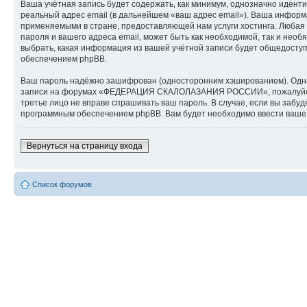
Ваша учётная запись будет содержать, как минимум, однозначно идент
реальный адрес email (в дальнейшем «ваш адрес email»). Ваша инф
применяемыми в стране, предоставляющей нам услуги хостинга. Люб
пароля и вашего адреса email, может быть как необходимой, так и н
выбрать, какая информация из вашей учётной записи будет общедоступн
обеспечением phpBB.
Ваш пароль надёжно зашифрован (односторонним хэшированием). Однако
записи на форумах «ФЕДЕРАЦИЯ СКАЛОЛАЗАНИЯ РОССИИ», пожалуйста, 
третье лицо не вправе спрашивать ваш пароль. В случае, если вы заб
программным обеспечением phpBB. Вам будет необходимо ввести ваше и
Вернуться на страницу входа
Список форумов