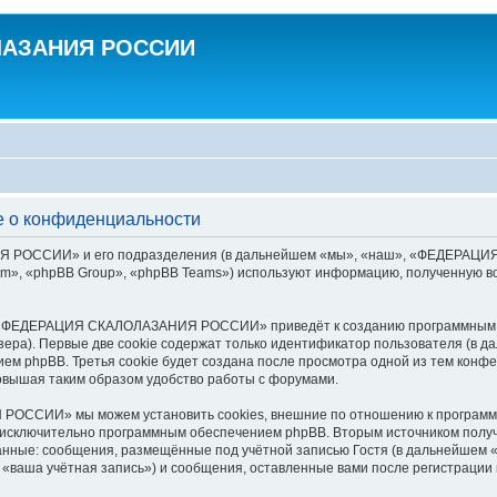
ЛАЗАНИЯ РОССИИ
о конфиденциальности
РОССИИ» и его подразделения (в дальнейшем «мы», «наш», «ФЕДЕРАЦИЯ СК
», «phpBB Group», «phpBB Teams») используют информацию, полученную во
р «ФЕДЕРАЦИЯ СКАЛОЛАЗАНИЯ РОССИИ» приведёт к созданию программным о
ера). Первые две cookie содержат только идентификатор пользователя (в д
ением phpBB. Третья cookie будет создана после просмотра одной из тем
овышая таким образом удобство работы с форумами.
ССИИ» мы можем установить cookies, внешние по отношению к программно
х исключительно программным обеспечением phpBB. Вторым источником пол
анные: сообщения, размещённые под учётной записью Гостя (в дальнейшем 
 учётная запись») и сообщения, оставленные вами после регистрации и