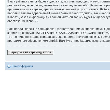
Ваша учётная запись будет содержать, как минимум, однозначно идент
реальный адрес email (в дальнейшем «ваш адрес email»). Ваша инф
применяемыми в стране, предоставляющей нам услуги хостинга. Люб
пароля и вашего адреса email, может быть как необходимой, так и н
выбрать, какая информация из вашей учётной записи будет общедоступн
обеспечением phpBB.
Ваш пароль надёжно зашифрован (односторонним хэшированием). Однако
записи на форумах «ФЕДЕРАЦИЯ СКАЛОЛАЗАНИЯ РОССИИ», пожалуйста, 
третье лицо не вправе спрашивать ваш пароль. В случае, если вы заб
программным обеспечением phpBB. Вам будет необходимо ввести ваше и
Вернуться на страницу входа
Список форумов