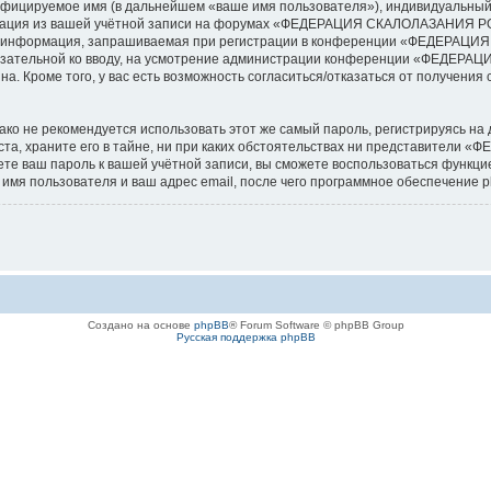
ифицируемое имя (в дальнейшем «ваше имя пользователя»), индивидуальный 
ормация из вашей учётной записи на форумах «ФЕДЕРАЦИЯ СКАЛОЛАЗАНИЯ 
ая информация, запрашиваемая при регистрации в конференции «ФЕДЕРАЦ
еобязательной ко вводу, на усмотрение администрации конференции «ФЕДЕР
а. Кроме того, у вас есть возможность согласиться/отказаться от получен
 не рекомендуется использовать этот же самый пароль, регистрируясь на д
храните его в тайне, ни при каких обстоятельствах ни представители 
удете ваш пароль к вашей учётной записи, вы сможете воспользоваться функ
мя пользователя и ваш адрес email, после чего программное обеспечение p
Создано на основе
phpBB
® Forum Software © phpBB Group
Русская поддержка phpBB