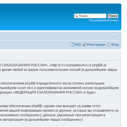
Расширенный поиск
FAQ
Регистрация
Вход
АЛОЛАЗАНИЯ РОССИИ», «http://c-f-r.ru/newforum») и phpBB (в
 время любой из ваших пользовательских сессий (в дальнейшем «ваша
беспечением phpBB определённого числа cookies (небольшие
альнейшем «user-id») и идентификатор анонимной сессии (в дальнейшем
 конференции «ФЕДЕРАЦИЯ СКАЛОЛАЗАНИЯ РОССИИ» и будет
му обеспечению phpBB, однако они выходят за рамки этого
учения вашей информации являются данные, которые вы отправляете на
«анонимные сообщения»), данные, указанные при регистрации в
 авторизации (в дальнейшем «ваши сообщения»).