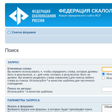
ФЕДЕРАЦИЯ СКАЛО
Форум официального сайта ФСР
Список форумов
Поиск
ЗАПРОС
Ключевые слова:
Вы можете использовать
+
, чтобы определить слова, которые должны
Иска
быть в результатах, и
-
для слов, которых в результатах быть не
должно. Вы можете разделить слова символом
|
для поиска любого
Иска
слова из списка. Используйте
*
в качестве шаблона для частичного
совпадения.
Поиск по автору:
Используйте * в качестве шаблона.
ПАРАМЕТРЫ ЗАПРОСА
Искать в форумах:
Выберите форум или форумы, в которых будет произведён поиск.