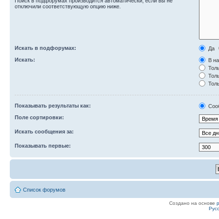
Поиск в подфорумах производится автоматически, если вы не
отключили соответствующую опцию ниже.
Искать в подфорумах:
Да
Искать:
В на
Толь
Толь
Толь
Показывать результаты как:
Соо
Поле сортировки:
Искать сообщения за:
Показывать первые:
Список форумов
Создано на основе
Рус