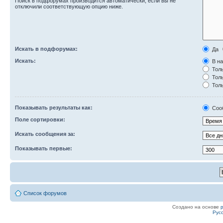
Поиск в подфорумах производится автоматически, если вы не
отключили соответствующую опцию ниже.
Искать в подфорумах:
Да
Искать:
В на
Толь
Толь
Толь
Показывать результаты как:
Соо
Поле сортировки:
Искать сообщения за:
Показывать первые:
Список форумов
Создано на основе
Рус