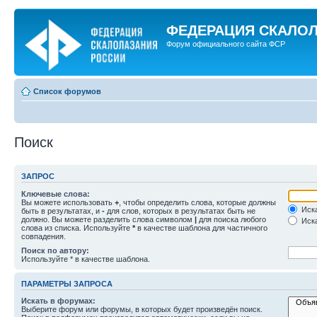
ФЕДЕРАЦИЯ СКАЛО
Форум официального сайта ФСР
Список форумов
Поиск
ЗАПРОС
Ключевые слова:
Вы можете использовать
+
, чтобы определить слова, которые должны
Иска
быть в результатах, и
-
для слов, которых в результатах быть не
должно. Вы можете разделить слова символом
|
для поиска любого
Иска
слова из списка. Используйте
*
в качестве шаблона для частичного
совпадения.
Поиск по автору:
Используйте * в качестве шаблона.
ПАРАМЕТРЫ ЗАПРОСА
Искать в форумах:
Выберите форум или форумы, в которых будет произведён поиск.