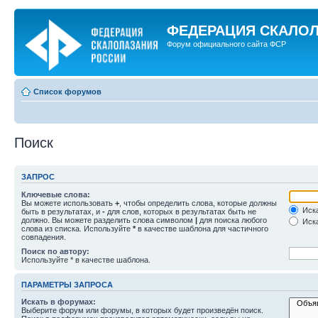
ФЕДЕРАЦИЯ СКАЛО
Форум официального сайта ФСР
Список форумов
Поиск
ЗАПРОС
Ключевые слова:
Вы можете использовать
+
, чтобы определить слова, которые должны
Иска
быть в результатах, и
-
для слов, которых в результатах быть не
должно. Вы можете разделить слова символом
|
для поиска любого
Иска
слова из списка. Используйте
*
в качестве шаблона для частичного
совпадения.
Поиск по автору:
Используйте * в качестве шаблона.
ПАРАМЕТРЫ ЗАПРОСА
Искать в форумах:
Выберите форум или форумы, в которых будет произведён поиск.