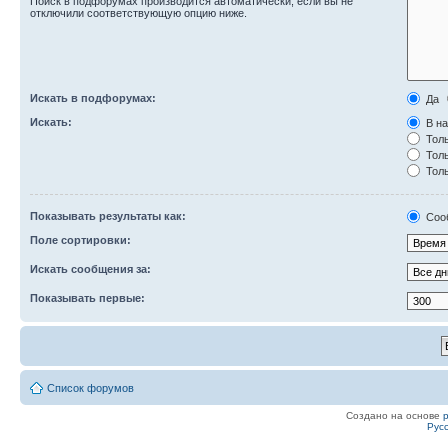
Поиск в подфорумах производится автоматически, если вы не
отключили соответствующую опцию ниже.
Искать в подфорумах:
Да
Искать:
В на
Толь
Толь
Толь
Показывать результаты как:
Соо
Поле сортировки:
Искать сообщения за:
Показывать первые:
Список форумов
Создано на основе
Рус