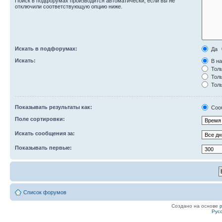
Поиск в подфорумах производится автоматически, если вы не
отключили соответствующую опцию ниже.
Искать в подфорумах:
Да
Искать:
В на
Толь
Толь
Толь
Показывать результаты как:
Соо
Поле сортировки:
Искать сообщения за:
Показывать первые:
Список форумов
Создано на основе
Рус