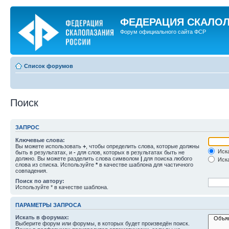
ФЕДЕРАЦИЯ СКАЛО
Форум официального сайта ФСР
Список форумов
Поиск
ЗАПРОС
Ключевые слова:
Вы можете использовать
+
, чтобы определить слова, которые должны
Иска
быть в результатах, и
-
для слов, которых в результатах быть не
должно. Вы можете разделить слова символом
|
для поиска любого
Иска
слова из списка. Используйте
*
в качестве шаблона для частичного
совпадения.
Поиск по автору:
Используйте * в качестве шаблона.
ПАРАМЕТРЫ ЗАПРОСА
Искать в форумах:
Выберите форум или форумы, в которых будет произведён поиск.