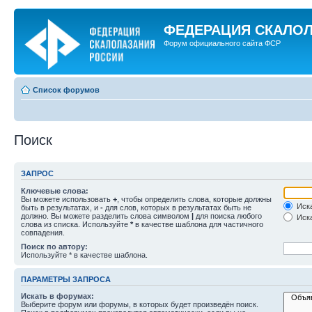
ФЕДЕРАЦИЯ СКАЛО
Форум официального сайта ФСР
Список форумов
Поиск
ЗАПРОС
Ключевые слова:
Вы можете использовать
+
, чтобы определить слова, которые должны
Иска
быть в результатах, и
-
для слов, которых в результатах быть не
должно. Вы можете разделить слова символом
|
для поиска любого
Иска
слова из списка. Используйте
*
в качестве шаблона для частичного
совпадения.
Поиск по автору:
Используйте * в качестве шаблона.
ПАРАМЕТРЫ ЗАПРОСА
Искать в форумах:
Выберите форум или форумы, в которых будет произведён поиск.