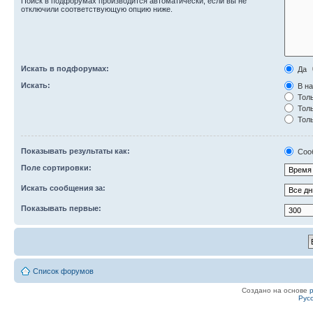
Поиск в подфорумах производится автоматически, если вы не
отключили соответствующую опцию ниже.
Искать в подфорумах:
Да
Искать:
В на
Толь
Толь
Толь
Показывать результаты как:
Соо
Поле сортировки:
Искать сообщения за:
Показывать первые:
Список форумов
Создано на основе
Рус