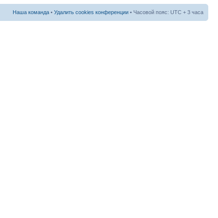
Наша команда
•
Удалить cookies конференции
• Часовой пояс: UTC + 3 часа