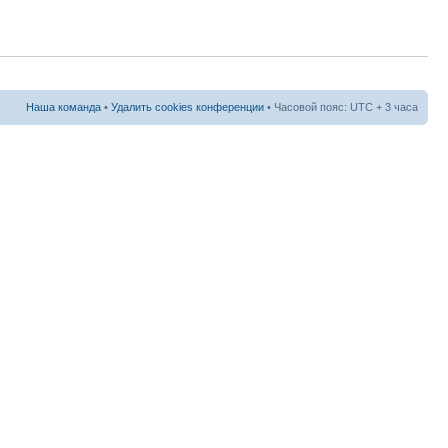
Наша команда
•
Удалить cookies конференции
• Часовой пояс: UTC + 3 часа