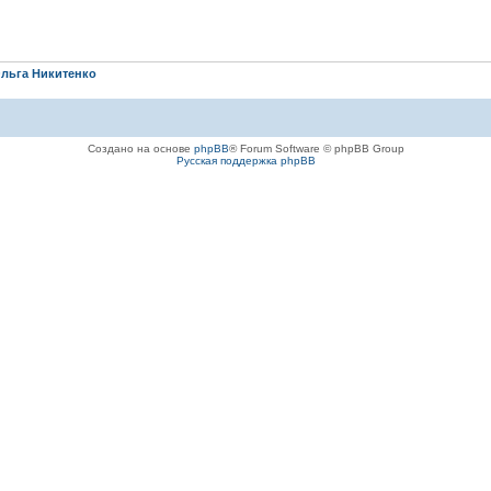
льга Никитенко
Создано на основе
phpBB
® Forum Software © phpBB Group
Русская поддержка phpBB