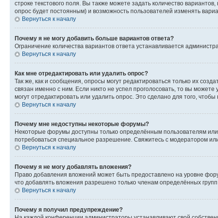
строке текстового поля. Вы также можете задать количество вариантов,
опрос будет постоянным) и возможность пользователей изменять вариан
Вернуться к началу
Почему я не могу добавить больше вариантов ответа?
Ограничение количества вариантов ответа устанавливается администр
Вернуться к началу
Как мне отредактировать или удалить опрос?
Так же, как и сообщения, опросы могут редактироваться только их соз
связан именно с ним. Если никто не успел проголосовать, то вы можете
могут отредактировать или удалить опрос. Это сделано для того, чтобы
Вернуться к началу
Почему мне недоступны некоторые форумы?
Некоторые форумы доступны только определённым пользователям или г
потребоваться специальное разрешение. Свяжитесь с модератором ил
Вернуться к началу
Почему я не могу добавлять вложения?
Право добавления вложений может быть предоставлено на уровне фору
что добавлять вложения разрешено только членам определённых групп.
Вернуться к началу
Почему я получил предупреждение?
На каждой конференции администраторы устанавливают свой собственн