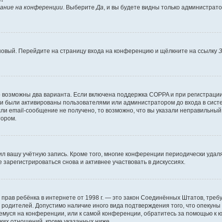
ание на конференции
. Выберите
Да
, и вы будете видны только администрат
 новый. Перейдите на страницу входа на конференцию и щёлкните на ссылку
З
о возможны два варианта. Если включена поддержка COPPA и при регистрации 
и были активированы пользователями или администратором до входа в систе
и email-сообщение не получено, то возможно, что вы указали неправильный 
тором.
ил вашу учётную запись. Кроме того, многие конференции периодически уда
зарегистрироваться снова и активнее участвовать в дискуссиях.
тных прав ребёнка в интернете от 1998 г. — это закон Соединённых Штатов, т
е родителей. Допустимо наличие иного вида подтверждения того, что опек
ющемуся на конференции, или к самой конференции, обратитесь за помощью к 
ких отношений, кроме указанных ниже.