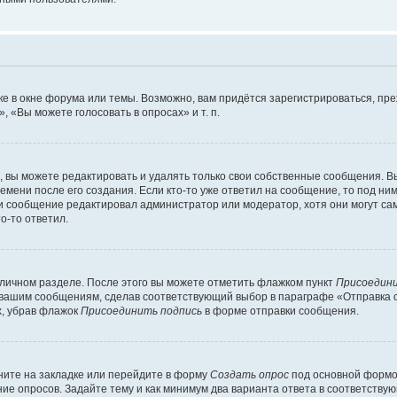
е в окне форума или темы. Возможно, вам придётся зарегистрироваться, пр
 «Вы можете голосовать в опросах» и т. п.
вы можете редактировать и удалять только свои собственные сообщения. В
емени после его создания. Если кто-то уже ответил на сообщение, то под ни
сли сообщение редактировал администратор или модератор, хотя они могут са
о-то ответил.
 личном разделе. После этого вы можете отметить флажком пункт
Присоедини
 вашим сообщениям, сделав соответствующий выбор в параграфе «Отправка 
х, убрав флажок
Присоединить подпись
в форме отправки сообщения.
ите на закладке или перейдите в форму
Создать опрос
под основной формой
ние опросов. Задайте тему и как минимум два варианта ответа в соответству