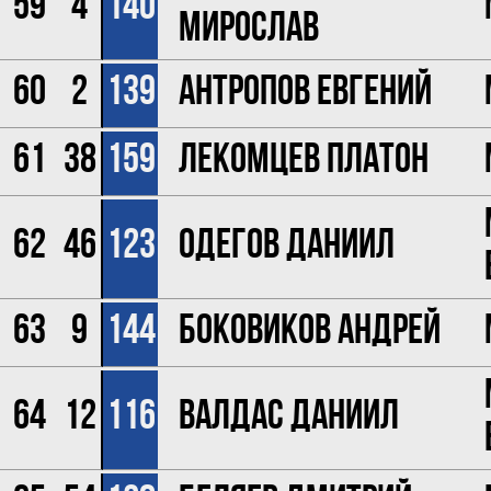
59
4
140
Мирослав
60
2
139
Антропов Евгений
61
38
159
Лекомцев Платон
62
46
123
Одегов Даниил
63
9
144
Боковиков Андрей
64
12
116
Валдас Даниил