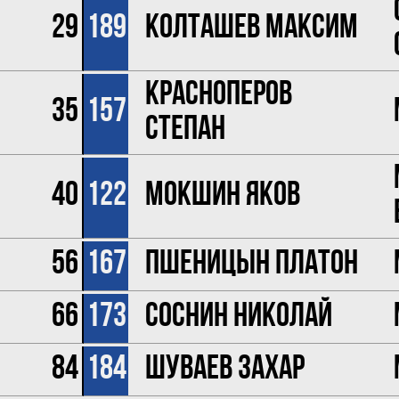
29
189
Колташев Максим
Красноперов
35
157
Степан
40
122
Мокшин Яков
56
167
Пшеницын Платон
66
173
Соснин Николай
84
184
Шуваев Захар