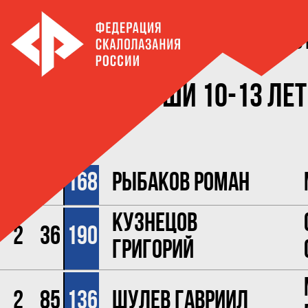
Первенс
Юноши 10-13 лет
место
ст #
1
58
168
Рыбаков Роман
Кузнецов
2
36
190
Григорий
2
85
136
Шулев Гавриил