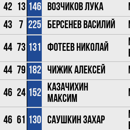
42
13
146
Возчиков Лука
43
7
225
Берсенев Василий
44
73
131
Фотеев Николай
44
79
182
Чижик Алексей
Казачихин
46
24
152
Максим
46
61
130
Саушкин Захар