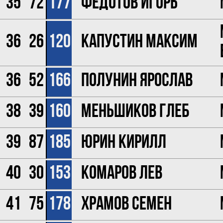
35
72
177
Федотов Игорь
36
26
120
Капустин Максим
36
52
166
Полунин Ярослав
38
39
160
Меньшиков Глеб
39
87
185
Юрин Кирилл
40
30
153
Комаров Лев
41
75
178
Храмов Семен