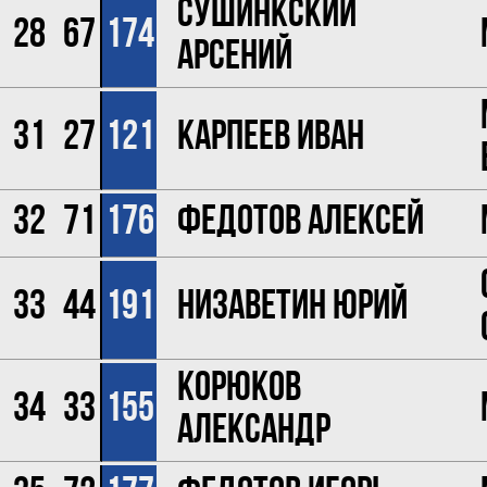
Сушинкский
28
67
174
Арсений
31
27
121
Карпеев Иван
32
71
176
Федотов Алексей
33
44
191
Низаветин Юрий
Корюков
34
33
155
Александр