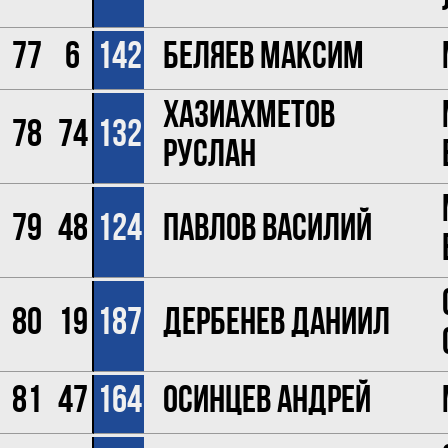
77
6
142
Беляев Максим
Хазиахметов
78
74
132
Руслан
79
48
124
Павлов Василий
80
19
187
Дербенев Даниил
81
47
164
Осинцев Андрей