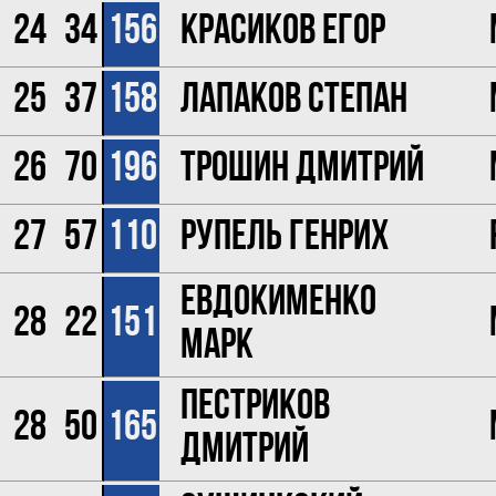
24
34
156
Красиков Егор
25
37
158
Лапаков Степан
26
70
196
Трошин Дмитрий
27
57
110
Рупель Генрих
Евдокименко
28
22
151
Марк
Пестриков
28
50
165
Дмитрий