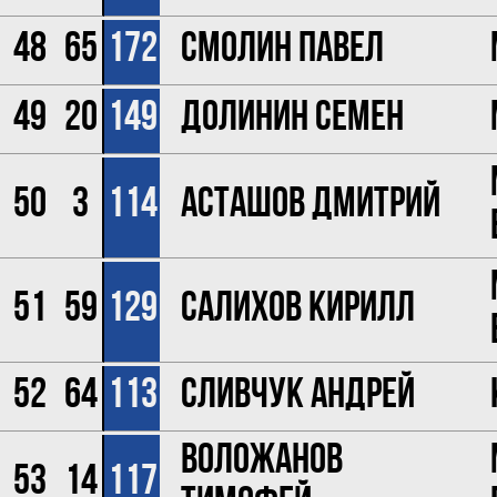
48
65
172
Смолин Павел
49
20
149
Долинин Семен
50
3
114
Асташов Дмитрий
51
59
129
Салихов Кирилл
52
64
113
Сливчук Андрей
Воложанов
53
14
117