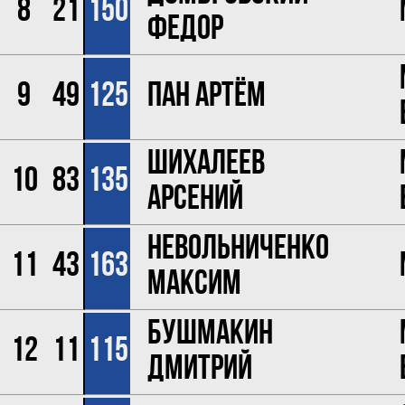
8
21
150
Федор
9
49
125
Пан Артём
Шихалеев
10
83
135
Арсений
Невольниченко
11
43
163
Максим
Бушмакин
12
11
115
Дмитрий