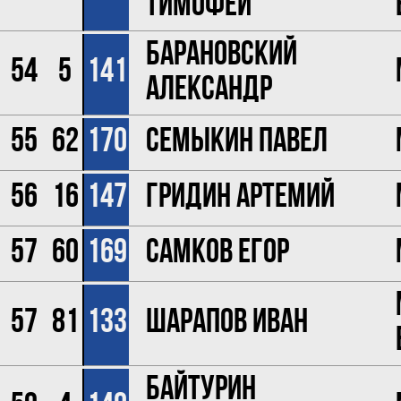
Тимофей
Барановский
54
5
141
Александр
55
62
170
Семыкин Павел
56
16
147
Гридин Артемий
57
60
169
Самков Егор
57
81
133
Шарапов Иван
Байтурин