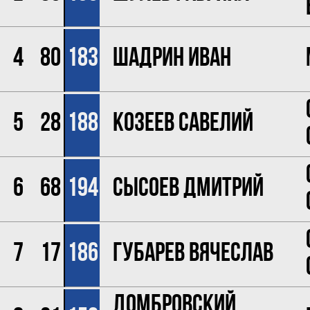
4
80
183
Шадрин Иван
5
28
188
Козеев Савелий
6
68
194
Сысоев Дмитрий
7
17
186
Губарев Вячеслав
Домбровский