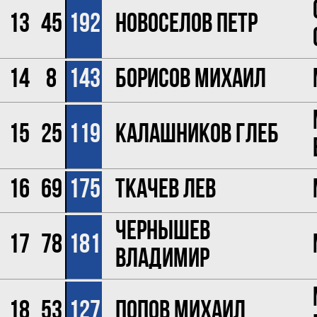
13
45
192
Новоселов Петр
14
8
143
Борисов Михаил
15
25
119
Калашников Глеб
16
69
175
Ткачев Лев
Чернышев
17
78
181
Владимир
18
53
127
Попов Михаил