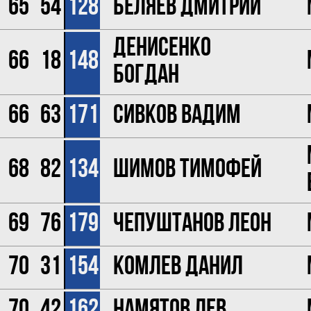
65
54
128
Беляев Дмитрий
Денисенко
66
18
148
Богдан
66
63
171
Сивков Вадим
68
82
134
Шимов Тимофей
69
76
179
Чепуштанов Леон
70
31
154
Комлев Данил
70
42
162
Намятов Лев