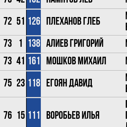
72
51
126
Плеханов Глеб
73
1
138
Алиев Григорий
73
41
161
Мошков Михаил
75
23
118
Егоян Давид
76
15
111
Воробьев Илья