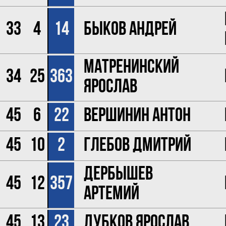
33
4
14
Быков Андрей
Матренинский
34
25
363
Ярослав
45
6
22
Вершинин Антон
45
10
2
Глебов Дмитрий
Дербышев
45
12
357
Артемий
45
13
23
Дубков Ярослав