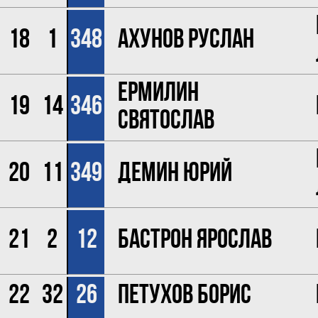
18
1
348
Ахунов Руслан
Ермилин
19
14
346
Святослав
20
11
349
Демин Юрий
21
2
12
Бастрон Ярослав
22
32
26
Петухов Борис