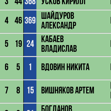
3
44
368
Усков Кирилл
Шайдуров
4
46
369
Александр
Кабаев
5
19
24
Владислав
6
5
1
Вдовин Никита
7
8
15
Вишняков Артем
Богданов