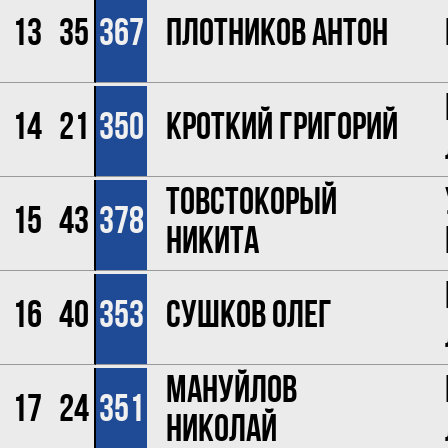
13
35
367
Плотников Антон
14
21
350
Кроткий Григорий
Товстокорый
15
43
378
Никита
16
40
353
Сушков Олег
Мануйлов
17
24
351
Николай