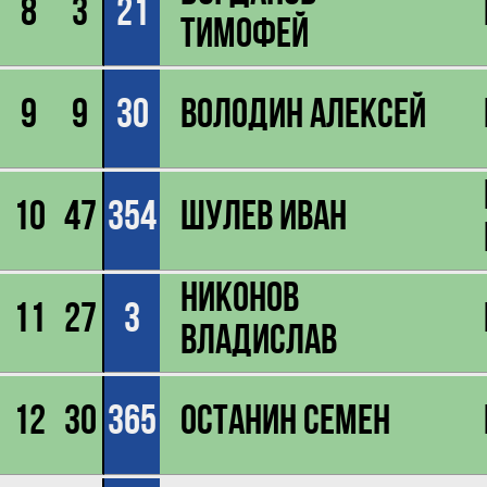
8
3
21
Тимофей
9
9
30
Володин Алексей
10
47
354
Шулев Иван
Никонов
11
27
3
Владислав
12
30
365
Останин Семен