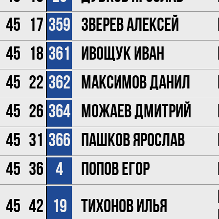
45
17
359
Зверев Алексей
45
18
361
Ивощук Иван
45
22
362
Максимов Данил
45
26
364
Можаев Дмитрий
45
31
366
Пашков Ярослав
45
36
4
Попов Егор
45
42
19
Тихонов Илья