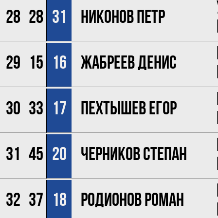
28
28
31
Никонов Петр
29
15
16
Жабреев Денис
30
33
17
Пехтышев Егор
31
45
20
Черников Степан
32
37
18
Родионов Роман