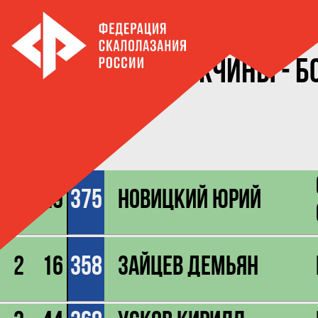
Мужчины - Б
место
ст #
1
29
375
Новицкий Юрий
2
16
358
Зайцев Демьян