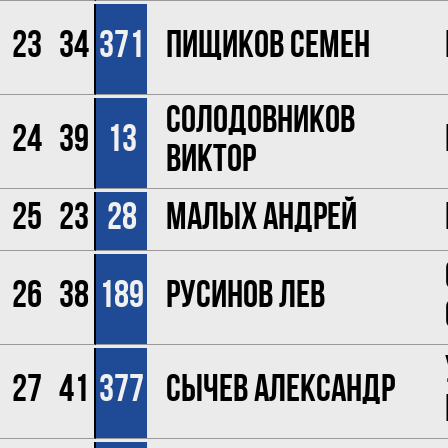
23
34
371
Пищиков Семен
Солодовников
24
39
13
Виктор
25
23
28
Малых Андрей
26
38
189
Русинов Лев
27
41
377
Сычев Александр